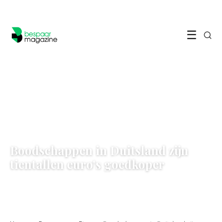
☰
BESPAREN OP ETEN
Boodschappen in Duitsland zijn
tientallen euro's goedkoper
7 June 2026
·
6 min leestijd