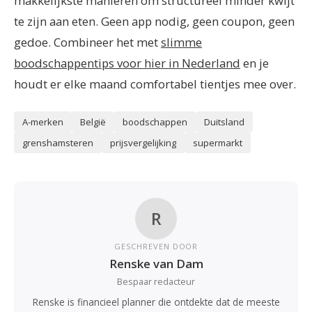
makkelijkste manieren om structureel minder kwijt
te zijn aan eten. Geen app nodig, geen coupon, geen
gedoe. Combineer het met
slimme
boodschappentips voor hier in Nederland
en je
houdt er elke maand comfortabel tientjes mee over.
A-merken
België
boodschappen
Duitsland
grenshamsteren
prijsvergelijking
supermarkt
R
GESCHREVEN DOOR
Renske van Dam
Bespaar redacteur
Renske is financieel planner die ontdekte dat de meeste