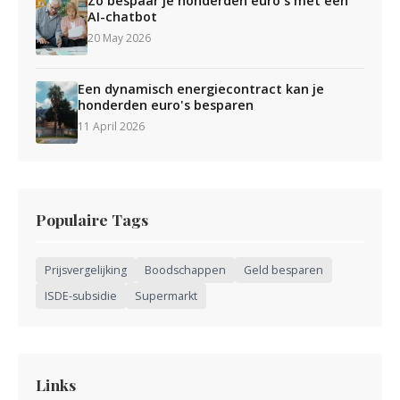
Zo bespaar je honderden euro's met een
AI-chatbot
20 May 2026
Een dynamisch energiecontract kan je
honderden euro's besparen
11 April 2026
Populaire Tags
Prijsvergelijking
Boodschappen
Geld besparen
ISDE-subsidie
Supermarkt
Links