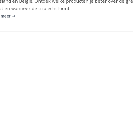
sland en België. Ontdek welke producten je beter over de gr
t en wanneer de trip echt loont.
 meer →