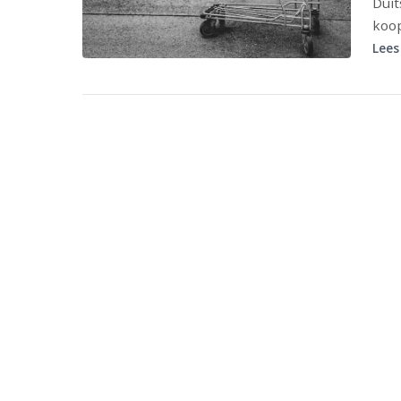
Duit
koop
Lees