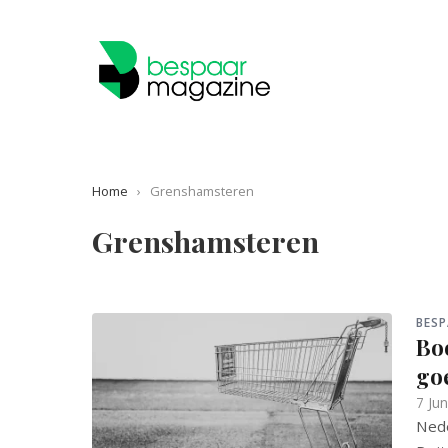
Home
›
Grenshamsteren
Grenshamsteren
BESP
Boo
go
7 Ju
Nede