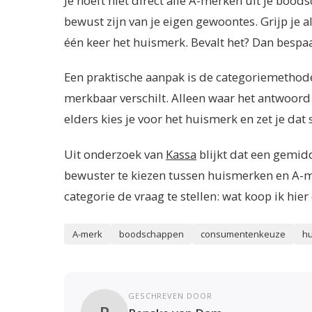
Je hoeft niet direct alle A-merken uit je bood
bewust zijn van je eigen gewoontes. Grijp je a
één keer het huismerk. Bevalt het? Dan bespa
Een praktische aanpak is de categoriemethode
merkbaar verschilt. Alleen waar het antwoord 
elders kies je voor het huismerk en zet je dat 
Uit onderzoek van
Kassa
blijkt dat een gemid
bewuster te kiezen tussen huismerken en A-me
categorie de vraag te stellen: wat koop ik hier 
A-merk
boodschappen
consumentenkeuze
h
GESCHREVEN DOOR