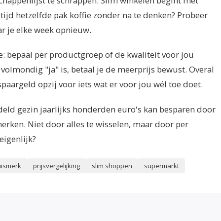
schappenlijst te schrappen. Slim winkelen begint met
ltijd hetzelfde pak koffie zonder na te denken? Probeer
ar je elke week opnieuw.
: bepaal per productgroep of de kwaliteit voor jou
volmondig "ja" is, betaal je de meerprijs bewust. Overal
spaargeld opzij voor iets wat er voor jou wél toe doet.
deld gezin jaarlijks honderden euro's kan besparen door
rken. Niet door alles te wisselen, maar door per
eigenlijk?
uismerk
prijsvergelijking
slim shoppen
supermarkt