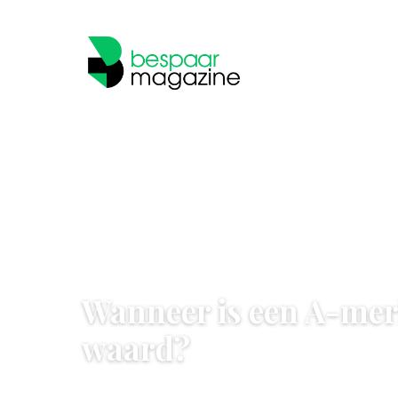
SLIM SHOPPEN
Wanneer is een A-merk
waard?
6 May 2026
·
5 min leestijd