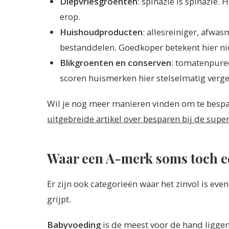
Diepvriesgroenten
: spinazie is spinazie. 
erop.
Huishoudproducten
: allesreiniger, afw
bestanddelen. Goedkoper betekent hier ni
Blikgroenten en conserven
: tomatenpure
scoren huismerken hier stelselmatig verge
Wil je nog meer manieren vinden om te bespa
uitgebreide artikel over besparen bij de sup
Waar een A-merk soms toch e
Er zijn ook categorieën waar het zinvol is even
grijpt.
Babyvoeding
is de meest voor de hand liggen