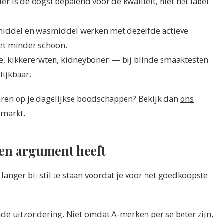
Hier is de oogst bepalend voor de kwaliteit, niet het label
asmiddel en wasmiddel werken met dezelfde actieve
et minder schoon.
e, kikkererwten, kidneybonen — bij blinde smaaktesten
lijkbaar.
ren op je dagelijkse boodschappen? Bekijk dan
ons
ermarkt
.
en argument heeft
 langer bij stil te staan voordat je voor het goedkoopste
de uitzondering. Niet omdat A-merken per se beter zijn,