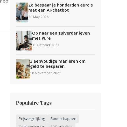
r op
Zo bespaar je honderden euro's
met een AI-chatbot
20 May 2026
Op naar een zuiverder leven
met Pure
31 October 2023
3 eenvoudige manieren om
geld te besparen
18 November 2021
Populaire Tags
Prijsvergelijking
Boodschappen
Geld besparen
ISDE-subsidie