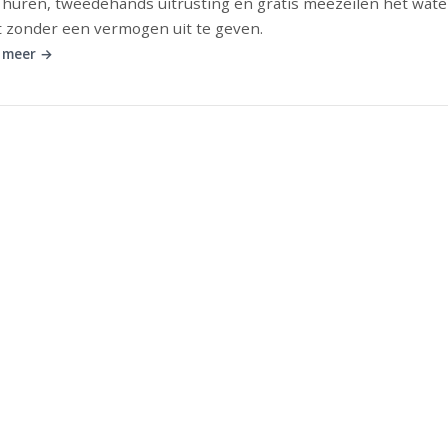
 huren, tweedehands uitrusting en gratis meezeilen het wate
 zonder een vermogen uit te geven.
 meer →