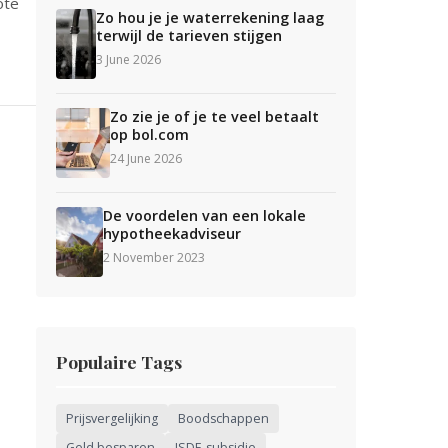
ote
Zo hou je je waterrekening laag
terwijl de tarieven stijgen
3 June 2026
Zo zie je of je te veel betaalt
op bol.com
24 June 2026
De voordelen van een lokale
hypotheekadviseur
2 November 2023
Populaire Tags
Prijsvergelijking
Boodschappen
Geld besparen
ISDE-subsidie