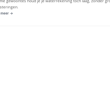
me gewoontes houd je je waterrekening toch laag, zonder gr
steringen.
 meer →