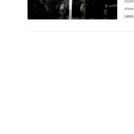
slim
inve
Lees